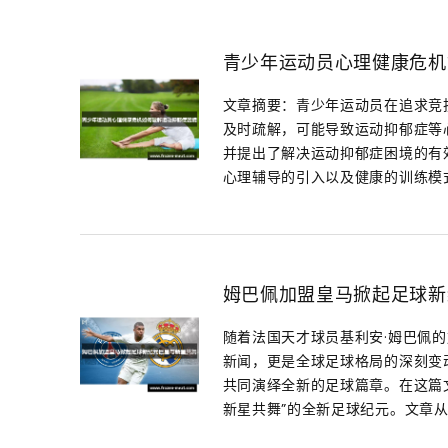
青少年运动员心理健康危机
文章摘要：青少年运动员在追求竞
及时疏解，可能导致运动抑郁症等
并提出了解决运动抑郁症困境的有
心理辅导的引入以及健康的训练模式
姆巴佩加盟皇马掀起足球新
随着法国天才球员基利安·姆巴佩
新闻，更是全球足球格局的深刻变
共同演绎全新的足球篇章。在这篇
新星共舞”的全新足球纪元。文章从姆