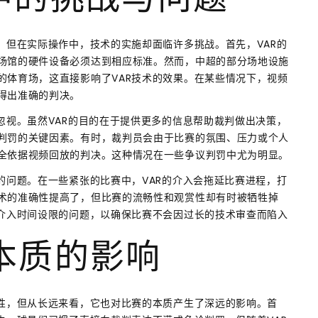
中的挑战与问题
，但在实际操作中，技术的实施却面临许多挑战。首先，VAR的
场馆的硬件设备必须达到相应标准。然而，中超的部分场地设施
的体育场，这直接影响了VAR技术的效果。在某些情况下，视频
得出准确的判决。
忽视。虽然VAR的目的在于提供更多的信息帮助裁判做出决策，
判罚的关键因素。有时，裁判员会由于比赛的氛围、压力或个人
全依据视频回放的判决。这种情况在一些争议判罚中尤为明显。
的问题。在一些紧张的比赛中，VAR的介入会拖延比赛进程，打
术的准确性提高了，但比赛的流畅性和观赏性却有时被牺牲掉
R介入时间设限的问题，以确保比赛不会因过长的技术审查而陷入
赛本质的影响
正性，但从长远来看，它也对比赛的本质产生了深远的影响。首