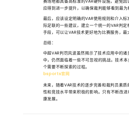
赛场地都具备高标准的VAR硬件设施，避免
应得到进一步提升，以确保裁判能够看到最为
最后，应该设定明确的VAR使用规则和介入
际足联的一些建议，建立一个统一的VAR判定
手段，可以让VAR技术更好地为比赛服务，最
总结：
中超VAR判罚风波虽然揭示了技术应用中的
中，仍然面临着一些不可忽视的挑战。技术本
个需要不断探索的过程。
bsports官网
未来，随着VAR技术的逐步完善和裁判员素
性和竞技水平带来积极的影响。只有不断改进
康发展。