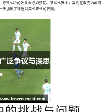
导致VAR的效果未必如预期。某些比赛中，裁判在看完VAR回
一步加剧了球迷对其公正性的怀疑。