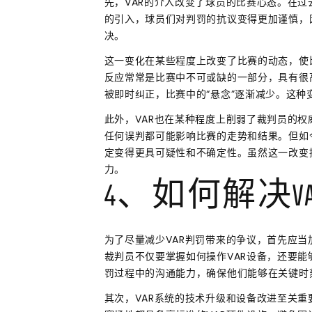
先，VAR的介入改变了球员的比赛心态。在过
的引入，球员们对判罚的抗议变得更加谨慎，
决。
这一变化在某些程度上改变了比赛的动态，使
反应常常是比赛中不可或缺的一部分，具有很
被即时纠正，比赛中的“悬念”逐渐减少。这
此外，VAR也在某种程度上削弱了裁判员的权
任何误判都可能影响比赛的走势和结果。但如
定变得更具可疑性和不确定性。虽然这一改变
力。
4、如何解决V
为了尽量减少VAR判罚带来的争议，首先应当
裁判员不仅要掌握如何操作VAR设备，还要能
罚过程中的沟通能力，确保他们能够在关键时
其次，VAR系统的技术升级和设备改进至关