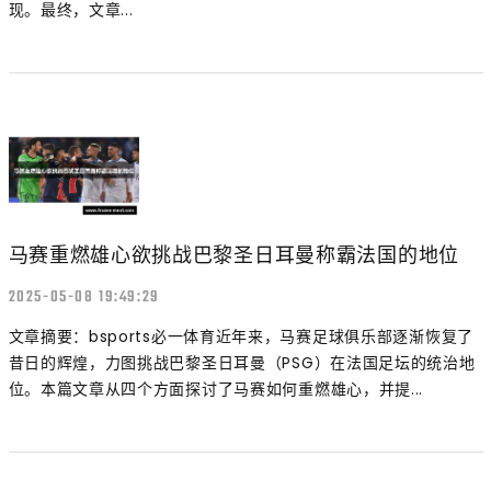
现。最终，文章...
马赛重燃雄心欲挑战巴黎圣日耳曼称霸法国的地位
2025-05-08 19:49:29
文章摘要：bsports必一体育近年来，马赛足球俱乐部逐渐恢复了
昔日的辉煌，力图挑战巴黎圣日耳曼（PSG）在法国足坛的统治地
位。本篇文章从四个方面探讨了马赛如何重燃雄心，并提...