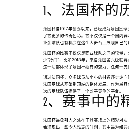
1、法国杯的
法国杯自1917年创办以来，已经成为法国足
了它更多的传奇色彩。它不仅仅是一个国内赛
业余球队也有机会在这个大舞台上展现自己的
法国杯的比赛不仅仅是职业球队之间的较量，
少“冷门”，比如2018年，来自法国第六级联赛的
这一切都体现了法国杯独有的魅力：任何一支
通过法国杯，众多球员从小小的村镇逐步走向
法国足球从基础到顶端的整体发展。作为最具
次的足球队伍提供了一个公平竞争的平台。
2、赛事中的
法国杯最吸引人之处在于其赛场上的精彩对决
会涌现出一些令人难忘的时刻，其中最为经典的