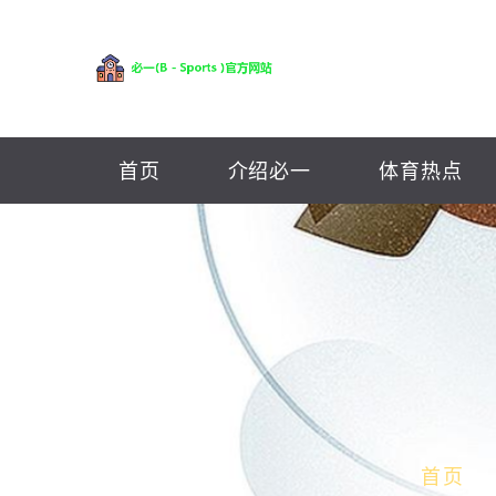
首页
介绍必一
体育热点
首页