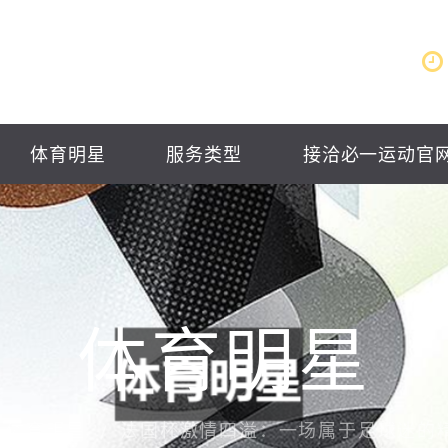
体育明星
服务类型
接洽必一运动官
体育明星
体育明星
法国杯激情四溢：一场属于足球迷的