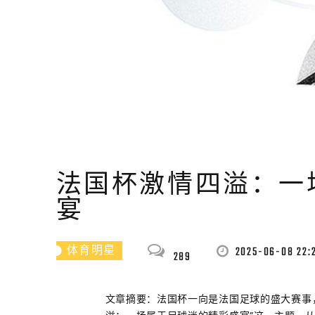
法国杯激情四溢：一
宴
2025-06-08 22:
体育明星
289
文章摘要：法国杯一向是法国足球的盛大赛事