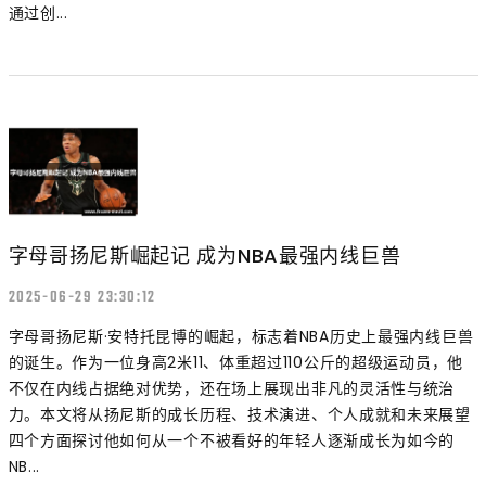
通过创...
字母哥扬尼斯崛起记 成为NBA最强内线巨兽
2025-06-29 23:30:12
字母哥扬尼斯·安特托昆博的崛起，标志着NBA历史上最强内线巨兽
的诞生。作为一位身高2米11、体重超过110公斤的超级运动员，他
不仅在内线占据绝对优势，还在场上展现出非凡的灵活性与统治
力。本文将从扬尼斯的成长历程、技术演进、个人成就和未来展望
四个方面探讨他如何从一个不被看好的年轻人逐渐成长为如今的
NB...