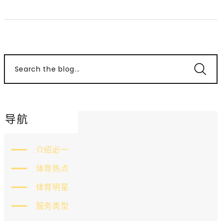
Search the blog...
导航
介绍必一
体育热点
体育明星
服务类型