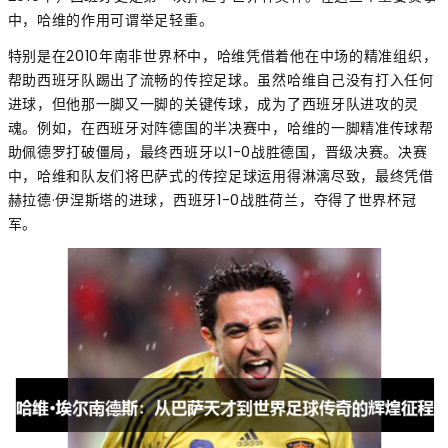
中，哈维的作用可谓举足轻重。
特别是在2010年南非世界杯中，哈维凭借着他在中场的精准组织，
帮助西班牙队踢出了流畅的传控足球。虽然哈维自己没有打入任何
进球，但他那一脚又一脚的关键传球，成为了西班牙队进攻的灵
魂。例如，在西班牙对阵德国的半决赛中，哈维的一脚精准传球帮
助佩德罗打破僵局，最终西班牙以1-0战胜德国，晋级决赛。决赛
中，哈维和队友们将巴萨式的传控足球运用得淋漓尽致，最终凭借
赫拉德·伊涅斯塔的进球，西班牙1-0战胜荷兰，夺得了世界杯冠
军。