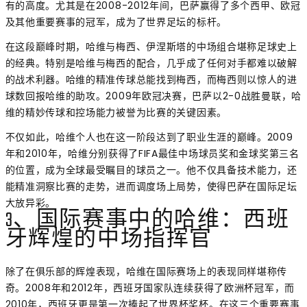
有的高度。尤其是在2008-2012年间，巴萨赢得了多个西甲、欧冠
及其他重要赛事的冠军，成为了世界足坛的标杆。
在这段巅峰时期，哈维与梅西、伊涅斯塔的中场组合堪称足球史上
的经典。特别是哈维与梅西的配合，几乎成了任何对手都难以破解
的战术利器。哈维的精准传球总能找到梅西，而梅西则以惊人的进
球数回报哈维的助攻。2009年欧冠决赛，巴萨以2-0战胜曼联，哈
维的精妙传球和控场能力被誉为比赛的关键因素。
不仅如此，哈维个人也在这一阶段达到了职业生涯的巅峰。2009
年和2010年，哈维分别获得了FIFA最佳中场球员奖和金球奖第三名
的位置，成为全球最受瞩目的球员之一。他不仅具备技术能力，还
能精准洞察比赛的走势，进而调度场上局势，使得巴萨在国际足坛
大放异彩。
3、国际赛事中的哈维：西班
牙辉煌的中场指挥官
除了在俱乐部的辉煌表现，哈维在国际赛场上的表现同样堪称传
奇。2008年和2012年，西班牙国家队连续获得了欧洲杯冠军，而
2010年，西班牙更是第一次捧起了世界杯奖杯。在这三个重要赛事