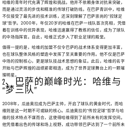
哈维的青年时代充满了辉煌和挑战。他并不依赖身体对抗来突破，
而是通过灵活的步伐和精准的传球打破防线。在巴萨青训中，哈维
不仅接受了最先进的技术训练，还深刻理解了巴萨崇尚的“控球足
球”哲学。2000年，年仅20岁的哈维在巴萨一线队首次亮相，凭借
着在训练中的优异表现，哈维迅速赢得了教练的信任，成为了球队
的中场指挥官。自此，哈维正式步入了职业足球的殿堂。
值得一提的是，哈维的加盟不仅令巴萨的战术体系变得更加丰富，
也在球队整体风格的塑造中发挥了至关重要的作用。他不仅是巴萨
中场的控制核心，更是球队技战术思想的象征。此后，哈维的名字
开始与巴萨辉煌的战绩紧密相连，成为了世界足球舞台上的一颗璀
璨明星。
2、巴萨的巅峰时光：哈维与
“梦三队”
2008年，瓜迪奥拉成为巴萨主帅，开启了球队的黄金时代，而哈
维则是这一时期不可或缺的核心。瓜迪奥拉的“传控足球”哲学与哈
维的技术特点不谋而合，这使得哈维得到了前所未有的发挥空间。
他凭借着出色的传球和场上视野，成功带领巴萨达到了一个前所未