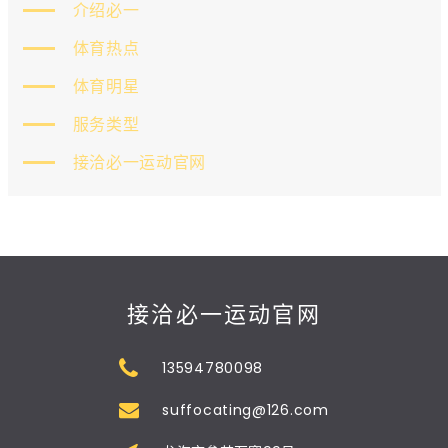
介绍必一
体育热点
体育明星
服务类型
接洽必一运动官网
接洽必一运动官网
13594780098
suffocating@126.com