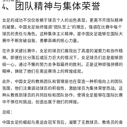
4、团队精神与集体荣誉
女足的成功不仅仅依赖于球员个人的出色表现，更离不开团队精神
的凝聚。中国女足始终强调“团队至上”的理念，强调在比赛中每个
球员的责任与角色。这种集体主义精神，是中国女足能够在国际大
赛中不断突破自我、勇攀高峰的核心力量。
在许多关键比赛中，女足的球员们展现出了高度的凝聚力和协作精
神。即便在比分落后或压力巨大的情况下，女足球员们总是能够团
结一心，通过不懈的努力去争取最终的胜利。正是这种顽强拼搏的
精神，铸就了她们在奥运赛场上的辉煌成就。
此外，中国女足的教练团队和管理层也在营造一种积极向上的团队
氛围，他们注重调动球员的积极性，激励球员为集体荣誉而战。这
种从教练到球员的共同目标和团队协作，使得女足能够在国际比赛
中不惧任何挑战，创造出属于她们的辉煌。
总结：
中国女足的崛起与奥运会冠军背后，凝聚了无数球员、教练员的奋