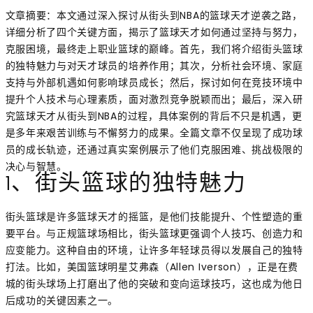
文章摘要：本文通过深入探讨从街头到NBA的篮球天才逆袭之路，
详细分析了四个关键方面，揭示了篮球天才如何通过坚持与努力，
克服困境，最终走上职业篮球的巅峰。首先，我们将介绍街头篮球
的独特魅力与对天才球员的培养作用；其次，分析社会环境、家庭
支持与外部机遇如何影响球员成长；然后，探讨如何在竞技环境中
提升个人技术与心理素质，面对激烈竞争脱颖而出；最后，深入研
究篮球天才从街头到NBA的过程，具体案例的背后不只是机遇，更
是多年来艰苦训练与不懈努力的成果。全篇文章不仅呈现了成功球
员的成长轨迹，还通过真实案例展示了他们克服困难、挑战极限的
决心与智慧。
1、街头篮球的独特魅力
街头篮球是许多篮球天才的摇篮，是他们技能提升、个性塑造的重
要平台。与正规篮球场相比，街头篮球更强调个人技巧、创造力和
应变能力。这种自由的环境，让许多年轻球员得以发展自己的独特
打法。比如，美国篮球明星艾弗森（Allen Iverson），正是在费
城的街头球场上打磨出了他的突破和变向运球技巧，这也成为他日
后成功的关键因素之一。