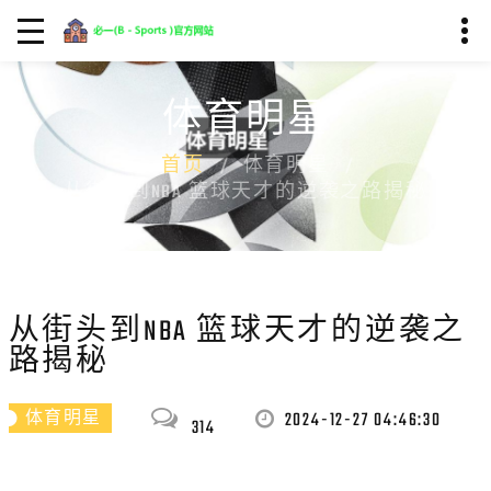
体育明星
首页
体育明星
从街头到NBA 篮球天才的逆袭之路揭秘
从街头到NBA 篮球天才的逆袭之
路揭秘
2024-12-27 04:46:30
体育明星
314