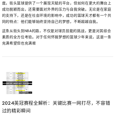
度。街头篮球提供了一个展现天赋的平台，但如何在更大的舞台上
成功脱颖而出，还需要面对外界的压力与自我突破。无论是在家庭
的支持下，还是在社会环境的影响中，成功的篮球天才都有一个共
同的特点：他们能够始终坚持自己的梦想，不断超越自我。
这条从街头到NBA的路，不仅是对球员技能的挑战，更是对其综合
素质的全方位考验。对于任何怀揣梦想的篮球少年来说，这是一条
充满希望但也充满艰
2024英冠赛程全解析：关键比赛一网打尽，不容错
过的精彩瞬间