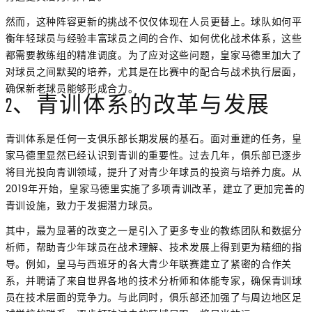
然而，这种阵容更新的挑战不仅仅体现在人员更替上。球队如何平
衡年轻球员与经验丰富球员之间的合作、如何优化战术体系，这些
都需要教练组的精准调度。为了应对这些问题，皇家马德里加大了
对球员之间默契的培养，尤其是在比赛中的配合与战术执行层面，
确保新老球员能够形成合力。
2、青训体系的改革与发展
青训体系是任何一支俱乐部长期发展的基石。面对重建的任务，皇
家马德里显然已经认识到青训的重要性。过去几年，俱乐部已逐步
将目光投向青训领域，提升了对青少年球员的投资与培养力度。从
2019年开始，皇家马德里实施了多项青训改革，建立了更加完善的
青训设施，致力于发掘潜力球员。
其中，最为显著的改变之一是引入了更多专业的教练团队和数据分
析师，帮助青少年球员在战术理解、技术发展上得到更为精细的指
导。例如，皇马与西班牙的各大青少年联赛建立了紧密的合作关
系，并聘请了来自世界各地的技术分析师和体能专家，确保青训球
员在技术层面的竞争力。与此同时，俱乐部还加强了与周边地区足