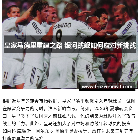
根据近两年的转会市场数据，皇家马德里频繁引入年轻球员，试图
在保留竞争力的同时，注入新鲜血液。例如，2023年夏季转会窗
口，皇马签下了法国天才前锋姆巴佩，他的到来为球队注入了攻击
线上的活力。此外，皇马还加大了对中场和防线年轻球员的投资，
如内科·威廉斯、阿尔瓦罗·奥德里奥索拉等，意在为未来三到五年
打造更具潜力的阵容。