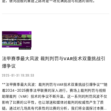
是，银河战舰的重建之路将是一场充满挑战与机遇的冒险。
法甲赛季最大风波 裁判判罚与VAR技术双重挑战引
爆争议
2025-01-31 19:39:53
**法甲赛季最大风波：裁判判罚与VAR技术双重挑战引爆争议**随
着2024-2025赛季法甲联赛的深入进行，赛场上裁判判罚与视频
助理裁判（VAR）技术的争议不断升温。这一系列的判罚风波不仅
影响了比赛的公平性，也让球迷和媒体对裁判的权威性产生了质
疑。通过对几场具有代表性的比赛的分析，我们将全面探讨本赛...