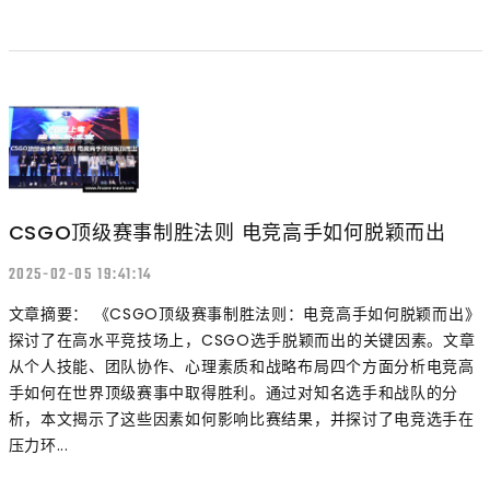
CSGO顶级赛事制胜法则 电竞高手如何脱颖而出
2025-02-05 19:41:14
文章摘要： 《CSGO顶级赛事制胜法则：电竞高手如何脱颖而出》
探讨了在高水平竞技场上，CSGO选手脱颖而出的关键因素。文章
从个人技能、团队协作、心理素质和战略布局四个方面分析电竞高
手如何在世界顶级赛事中取得胜利。通过对知名选手和战队的分
析，本文揭示了这些因素如何影响比赛结果，并探讨了电竞选手在
压力环...