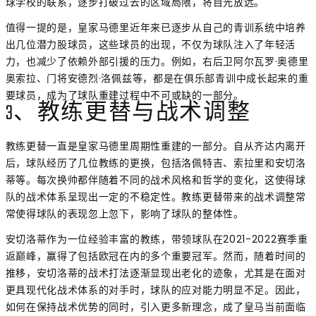
球学校的联系，逐步打破过去的区域局限，将目光放远。
值得一提的是，皇家马德里近年来已逐步从自己的青训系统中培养
出几位潜力股球员，这些球员的出现，不仅为球队注入了年轻活
力，也减少了依赖外部引援的压力。例如，右后卫阿尔瓦罗·奥德里
奥索拉、门将安德烈·洛佩兹等，都是在俱乐部青训中成长起来的重
要球员，成为了球队重建过程中不可或缺的一部分。
3、教练更替与战术调整
教练更替一直是皇家马德里周期性重建的一部分。自从齐达内离开
后，球队经历了几位教练的更换，包括洛佩特吉、索拉里和安切洛
蒂等。每次换帅都伴随着不同的战术风格和哲学的变化，这使得球
队的战术体系呈现出一定的不稳定性。教练更替带来的战术调整常
常使得球队的表现忽上忽下，影响了球队的整体性。
安切洛蒂作为一位经验丰富的教练，带领球队在2021-2022赛季重
返巅峰，赢得了包括欧冠在内的多个重要冠军。然而，随着时间的
推移，安切洛蒂的战术打法逐渐显现出老化的迹象，尤其是在面对
更具现代化战术体系的对手时，球队的应对能力明显不足。因此，
如何在保持战术优势的同时，引入更多新理念，成了皇马当前面临