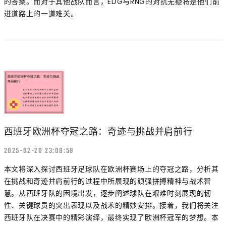
的答案。而对于其他战队而言，EDG与RNG的对抗无疑将是他们前
进道路上的一道难关。
西班牙欧洲杯夺冠之路：奇迹与挑战并肩前行
2025-02-20 23:08:59
本文将深入探讨西班牙足球队在欧洲杯赛场上的夺冠之路，分析其
在挑战和奇迹并肩前行的过程中所展现的顽强拼搏精神与战术智
慧。从西班牙队的困境出发，逐步阐述球队在艰难时刻展现的韧
性、关键球员的突出表现以及战术的精妙安排。接着，我们将关注
西班牙队在决赛中的精彩演绎，最终实现了欧洲杯冠军的梦想。本