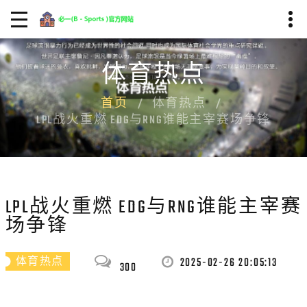
体育热点
首页
体育热点
LPL战火重燃 EDG与RNG谁能主宰赛场争锋
LPL战火重燃 EDG与RNG谁能主宰赛
场争锋
2025-02-26 20:05:13
体育热点
300