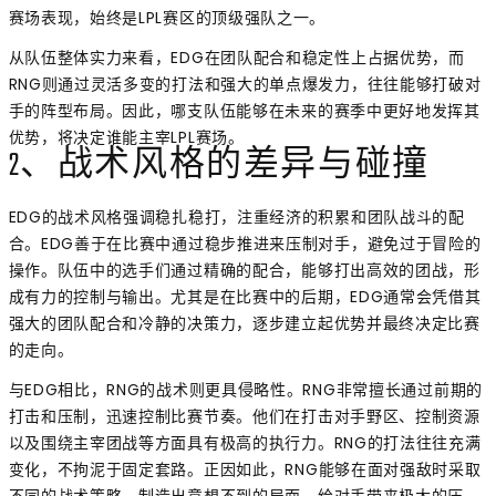
赛场表现，始终是LPL赛区的顶级强队之一。
从队伍整体实力来看，EDG在团队配合和稳定性上占据优势，而
RNG则通过灵活多变的打法和强大的单点爆发力，往往能够打破对
手的阵型布局。因此，哪支队伍能够在未来的赛季中更好地发挥其
优势，将决定谁能主宰LPL赛场。
2、战术风格的差异与碰撞
EDG的战术风格强调稳扎稳打，注重经济的积累和团队战斗的配
合。EDG善于在比赛中通过稳步推进来压制对手，避免过于冒险的
操作。队伍中的选手们通过精确的配合，能够打出高效的团战，形
成有力的控制与输出。尤其是在比赛中的后期，EDG通常会凭借其
强大的团队配合和冷静的决策力，逐步建立起优势并最终决定比赛
的走向。
与EDG相比，RNG的战术则更具侵略性。RNG非常擅长通过前期的
打击和压制，迅速控制比赛节奏。他们在打击对手野区、控制资源
以及围绕主宰团战等方面具有极高的执行力。RNG的打法往往充满
变化，不拘泥于固定套路。正因如此，RNG能够在面对强敌时采取
不同的战术策略，制造出意想不到的局面，给对手带来极大的压