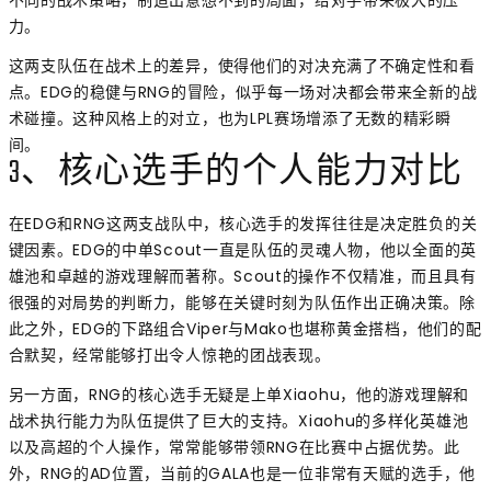
力。
这两支队伍在战术上的差异，使得他们的对决充满了不确定性和看
点。EDG的稳健与RNG的冒险，似乎每一场对决都会带来全新的战
术碰撞。这种风格上的对立，也为LPL赛场增添了无数的精彩瞬
间。
3、核心选手的个人能力对比
在EDG和RNG这两支战队中，核心选手的发挥往往是决定胜负的关
键因素。EDG的中单Scout一直是队伍的灵魂人物，他以全面的英
雄池和卓越的游戏理解而著称。Scout的操作不仅精准，而且具有
很强的对局势的判断力，能够在关键时刻为队伍作出正确决策。除
此之外，EDG的下路组合Viper与Mako也堪称黄金搭档，他们的配
合默契，经常能够打出令人惊艳的团战表现。
另一方面，RNG的核心选手无疑是上单Xiaohu，他的游戏理解和
战术执行能力为队伍提供了巨大的支持。Xiaohu的多样化英雄池
以及高超的个人操作，常常能够带领RNG在比赛中占据优势。此
外，RNG的AD位置，当前的GALA也是一位非常有天赋的选手，他