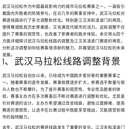
武汉马拉松作为中国最具影响力的城市马拉松赛事之一，一直吸引
着国内外跑者的热情参与。在近几年的赛事安排中，武汉马拉松对
赛道线路进行了多次调整和优化。特别是江汉关和凌波门的再现，
使得赛道既具历史厚重感，又充满现代城市的活力。这些调整不仅
提升了赛事的观赏性，也改善了参赛者的跑步体验。本文将从四个
方面详细探讨武汉马拉松线路的调整及江汉关凌波门赛道的再现，
分析这次调整如何给赛事增添新的魅力，并展望武汉马拉松的未来
发展。
1、武汉马拉松线路调整背景
武汉马拉松自创办以来，已经成为中国跑步爱好者的重要赛事之
一。随着赛事的逐年发展，赛事规模逐步扩大，参赛选手数量与观
众人数也不断攀升。为了提升赛事的观赏性、专业性及跑者的体
验，赛事主办方在多次赛事后不断对赛道进行调整和优化。尤其是
针对赛道的设计，主办方希望通过改变线路，避免过度拥堵、提高
赛道的景观性，让选手在比赛过程中既能享受挑战，又能感受到城
市的独特魅力。
去年，武汉马拉松的赛道线路发生了重要的变化，江汉关和凌波门