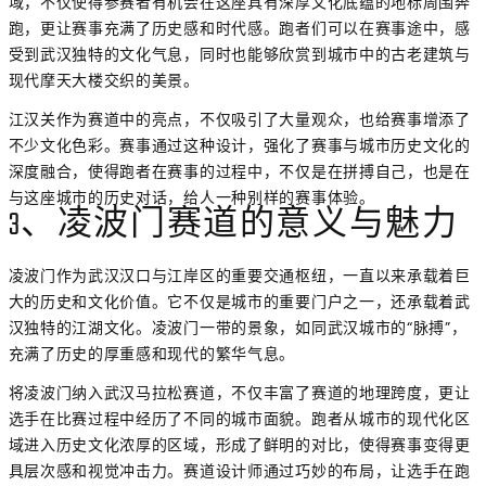
域，不仅使得参赛者有机会在这座具有深厚文化底蕴的地标周围奔
跑，更让赛事充满了历史感和时代感。跑者们可以在赛事途中，感
受到武汉独特的文化气息，同时也能够欣赏到城市中的古老建筑与
现代摩天大楼交织的美景。
江汉关作为赛道中的亮点，不仅吸引了大量观众，也给赛事增添了
不少文化色彩。赛事通过这种设计，强化了赛事与城市历史文化的
深度融合，使得跑者在赛事的过程中，不仅是在拼搏自己，也是在
与这座城市的历史对话，给人一种别样的赛事体验。
3、凌波门赛道的意义与魅力
凌波门作为武汉汉口与江岸区的重要交通枢纽，一直以来承载着巨
大的历史和文化价值。它不仅是城市的重要门户之一，还承载着武
汉独特的江湖文化。凌波门一带的景象，如同武汉城市的“脉搏”，
充满了历史的厚重感和现代的繁华气息。
将凌波门纳入武汉马拉松赛道，不仅丰富了赛道的地理跨度，更让
选手在比赛过程中经历了不同的城市面貌。跑者从城市的现代化区
域进入历史文化浓厚的区域，形成了鲜明的对比，使得赛事变得更
具层次感和视觉冲击力。赛道设计师通过巧妙的布局，让选手在跑