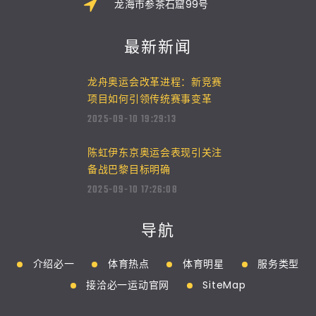
龙海市参茶石窟99号
最新新闻
龙舟奥运会改革进程：新竞赛
项目如何引领传统赛事变革
2025-09-10 19:29:13
陈虹伊东京奥运会表现引关注
备战巴黎目标明确
2025-09-10 17:26:08
导航
介绍必一
体育热点
体育明星
服务类型
接洽必一运动官网
SiteMap