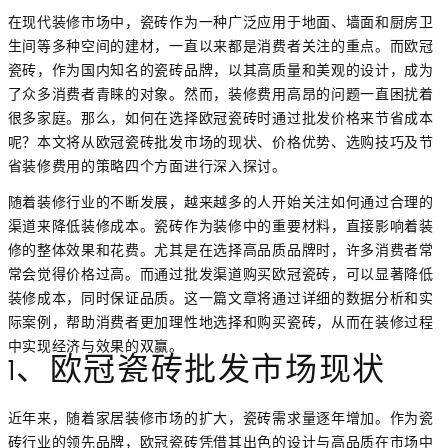
在现代装修市场中，瓷砖作为一种广泛应用于地面、墙面和厨房卫
生间等多种空间的建材，一直以来都是消费者关注的重点。而欧冠
瓷砖，作为国内知名的瓷砖品牌，以其高质量和美观的设计，成为
了众多消费者青睐的对象。然而，装修费用高昂的问题一直困扰着
很多家庭。那么，如何在选择欧冠瓷砖时通过批发价格来节省成本
呢？本文将从欧冠瓷砖批发市场的现状、价格优势、选购技巧及节
省装修费用的策略四个方面进行深入探讨。
随着装修行业的不断发展，越来越多的人开始关注如何通过合理的
渠道来降低装修成本。瓷砖作为装修中的重要材料，直接影响着装
修的整体效果和花费。尤其是在选择高品质品牌时，许多消费者常
常会觉得价格过高。而通过批发渠道购买欧冠瓷砖，可以显著降低
装修成本，同时保证品质。这一篇文章将通过详细的数据分析和实
际案例，帮助消费者更加理性地选择和购买瓷砖，从而在装修过程
中实现经济与效果的双赢。
1、欧冠瓷砖批发市场现状
近年来，随着家居装修市场的扩大，瓷砖需求量逐年增加。作为瓷
砖行业的领先品牌，欧冠瓷砖凭借其出色的设计与高品质在市场中