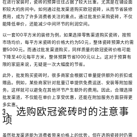
在进行家装时，瓷砖的预算往往占据了较大比重，尤其是在铺设面
积较大的房间中。如何通过批发渠道购买欧冠瓷砖，从而节省装修
费用，成为了许多消费者关注的重点。通过批发价采购瓷砖，不仅
能降低单价，还能减少中间环节的利润空间。
以一套100平方米的装修为例，如果选择零售渠道购买瓷砖，按照
市场均价，每平方米瓷砖的价格大约为50元，整体瓷砖预算大约需
要5000元。而通过批发渠道购买，同样质量的欧冠瓷砖价格可能
下降至40元每平方米，整体预算节省1000元以上。这对于预算有
限的家庭来说，无疑是一次大幅度的节省。
此外，批发购买瓷砖时，很多商家会根据订单量提供额外的折扣或
赠品。例如，某些商家针对批量订单提供免费运送、安装等附加服
务，这样就可以避免在其他环节产生额外的费用。因此，合理选择
批发渠道，不仅能在单价上享受优惠，还能在附加服务方面获得更
多实惠。
3、选购欧冠瓷砖时的注意事
项
虽然批发渠道能为消费者带来价格上的优势，但在选购瓷砖时仍需