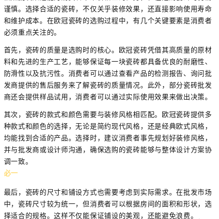
谨慎。选择合适的瓷砖，不仅关乎装修效果，还直接影响使用寿命
和维护成本。在欧冠瓷砖的选购过程中，有几个关键要素是消费者
必须重点关注的。
首先，瓷砖的质量是选购时的核心。欧冠瓷砖凭借其高质量的原材
料和先进的生产工艺，能够保证每一块瓷砖都具备优良的耐磨性、
防滑性以及抗污性。消费者可以通过查看产品的检测报告、询问批
发商提供的售后服务来了解瓷砖的质量情况。此外，部分瓷砖批发
商还会提供样品试用，消费者可以通过实际使用效果来做出决策。
其次，瓷砖的款式和颜色需要与装修风格相匹配。欧冠瓷砖提供多
种款式和颜色的选择，无论是简约现代风格，还是经典欧式风格，
均能找到合适的产品。选择时，建议消费者事先规划好装修风格，
并与批发商或设计师沟通，确保选购的瓷砖能够与整体设计方案协
调一致。
必一
最后，瓷砖的尺寸和铺设方式也需要考虑到实际需求。在批发市场
中，瓷砖尺寸较为统一，但消费者可以根据房间的面积和形状，选
择适合的规格。这样不仅能保证铺设的美观，还能避免浪费。