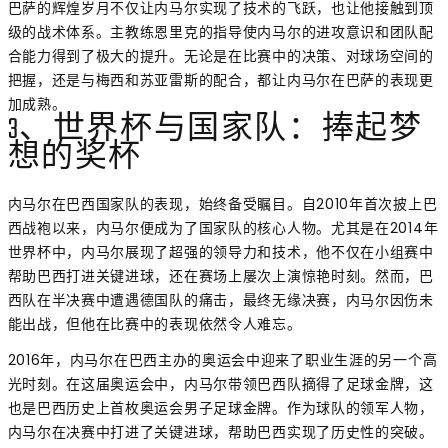
巴萨的辉煌岁月不仅让内马尔实现了技术的飞跃，也让他接触到顶
级的战术体系。主教练恩里克的指导使内马尔的进攻意识和团队配
合能力得到了极大的提升。无论是在比赛中的决策、对球场空间的
把握，还是与梅西和苏亚雷斯的配合，都让内马尔在巴萨的表现更
加成熟。
3、世界杯与国家队：捧起梦
想的奖杯
内马尔在巴西国家队的表现，始终备受瞩目。自2010年首次披上巴
西战袍以来，内马尔便成为了国家队的核心人物。尤其是在2014年
世界杯中，内马尔展现了超强的领导力和技术，他不仅在小组赛中
帮助巴西打进关键进球，还在赛场上屡次上演惊艳时刻。然而，巴
西队在半决赛中遭遇德国队的痛击，最终无缘决赛，内马尔因伤未
能出战，但他在比赛中的表现依然令人难忘。
2016年，内马尔在巴西主办的奥运会中迎来了职业生涯的另一个高
光时刻。在这届奥运会中，内马尔带领巴西队摘得了足球金牌，这
也是巴西历史上首枚奥运会男子足球金牌。作为球队的领军人物，
内马尔在决赛中打进了关键进球，帮助巴西实现了历史性的突破。