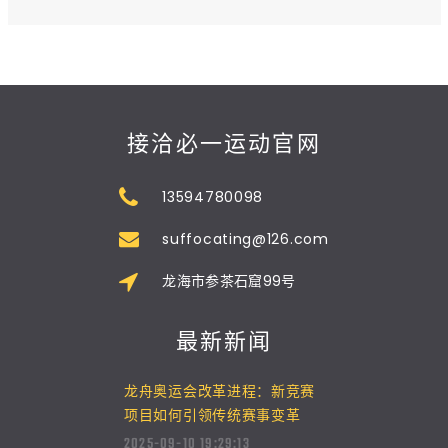
接洽必一运动官网
13594780098
suffocating@126.com
龙海市参茶石窟99号
最新新闻
龙舟奥运会改革进程：新竞赛
项目如何引领传统赛事变革
2025-09-10 19:29:13