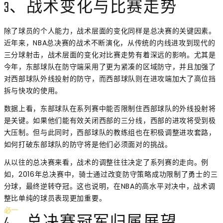
3、战术变化与比赛走势
除了球员的个人能力，战术层面的变化同样是总决赛的关键因素。
近年来，NBA总决赛的战术不断演化，从传统的内线进攻到现代的
三分球射击，战术层面的变化对比赛走势有着深远的影响。尤其是
今年，东部球队在防守端采用了更为紧凑的区域防守，并且加强了
对西部球队外线投射的防守，而西部球队则在进攻端加大了高位挡
拆与快攻的使用。
数据上看，东部球队在系列赛中能否限制住西部球队的外线投射将
是关键。如果他们能有效关闭西部的三分线，西部的进攻将受到极
大压制。但与此同时，西部球队的教练组也在积极调整进攻套路，
如何打破东部球队的防守将是他们必须面对的挑战。
从以往的总决赛来看，战术的调整往往决定了系列赛的走向。例
如，2016年总决赛中，骑士通过改变防守策略成功限制了勇士的三
分球，最终逆转夺冠。这也说明，在NBA的高水平对决中，战术调
整比单纯的球员表现更加重要。
必一