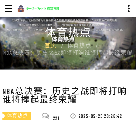
体育热点
首页
体育热点
NBA总决赛：历史之战即将打响谁将捧起最终荣耀
NBA总决赛：历史之战即将打响
谁将捧起最终荣耀
2025-05-23 20:26:42
体育热点
221