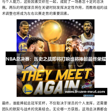
与个人能力，这些因素交织在一起，成就了一场悬念十足的总决
赛。两队的明星球员将在关键时刻发挥决定性作用，而教练组的战
术调整也将成为左右比赛走势的重要因素。
最终，谁能捧起总冠军奖杯，不仅取决于球员的个人发挥，还需要
团队的默契与战术的完美结合。无论哪一方获胜，这场总决赛都会