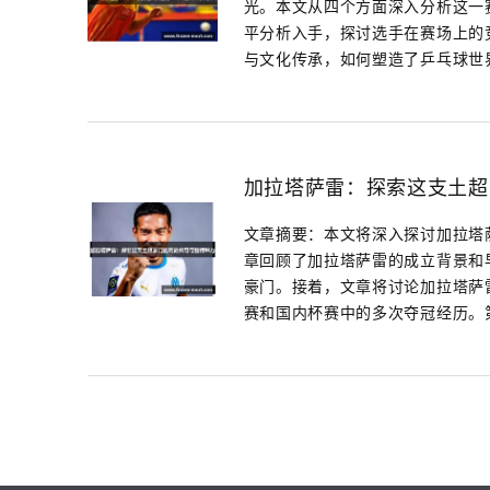
光。本文从四个方面深入分析这一
平分析入手，探讨选手在赛场上的
与文化传承，如何塑造了乒乓球世界
加拉塔萨雷：探索这支土超
文章摘要：本文将深入探讨加拉塔
章回顾了加拉塔萨雷的成立背景和
豪门。接着，文章将讨论加拉塔萨
赛和国内杯赛中的多次夺冠经历。第