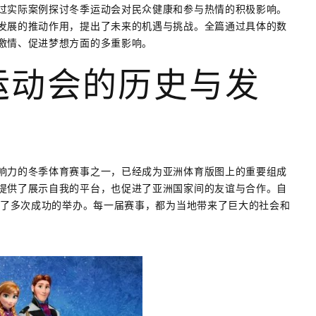
过实际案例探讨冬季运动会对民众健康和参与热情的积极影响。
发展的推动作用，提出了未来的机遇与挑战。全篇通过具体的数
激情、促进梦想方面的多重影响。
运动会的历史与发
响力的冬季体育赛事之一，已经成为亚洲体育版图上的重要组成
提供了展示自我的平台，也促进了亚洲国家间的友谊与合作。自
历了多次成功的举办。每一届赛事，都为当地带来了巨大的社会和