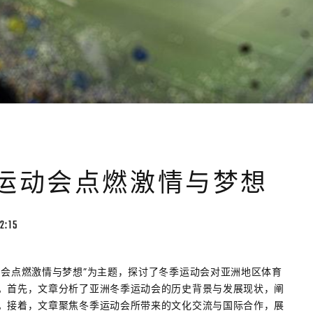
运动会点燃激情与梦想
2:15
动会点燃激情与梦想”为主题，探讨了冬季运动会对亚洲地区体育
。首先，文章分析了亚洲冬季运动会的历史背景与发展现状，阐
。接着，文章聚焦冬季运动会所带来的文化交流与国际合作，展