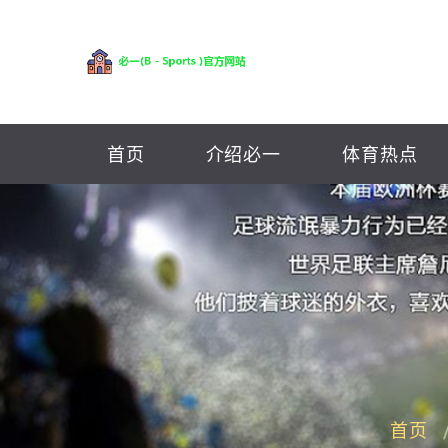
首页
介绍必一
体育热点
首页