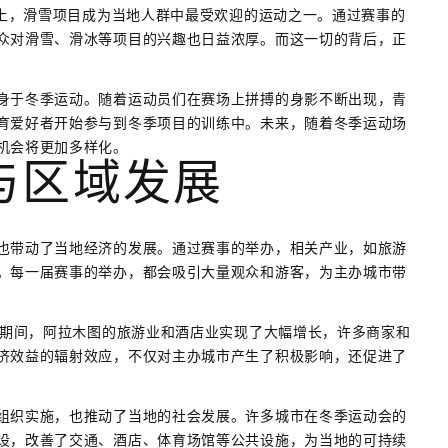
会上，滑雪项目成为当地人群中最受欢迎的运动之一。通过赛事的
众对滑雪、滑冰等项目的兴趣也日益浓厚。而这一切的背后，正
身于冬季运动。随着运动员们在赛场上拼搏的身影不断出现，青
育爱好者开始参与到冬季项目的训练中。未来，随着冬季运动场
机会将更加多样化。
与区域发展
也带动了当地经济的发展。通过赛事的举办，相关产业，如旅游
。每一届赛事的举办，都会吸引大量观众和游客，为主办城市带
事期间，阿拉木图的旅游业和酒店业实现了大幅增长，许多商家和
济效益的辐射效应，不仅对主办城市产生了积极影响，还促进了
组织实施，也推动了当地的社会发展。许多城市在冬季运动会的
设，改善了交通、酒店、体育场馆等公共设施，为当地的可持续