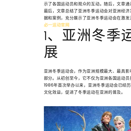
示了各国运动员和观众的互动。随后，文章通
最后，文章总结了亚洲冬季运动会对亚洲经济
据和案例，充分展示了亚洲冬季运动会在激发
必一运动官网
1、亚洲冬季
展
亚洲冬季运动会，作为亚洲规模最大、最具影
部分。从初创至今，它不仅为亚洲各国运动员
1986年首次举办以来，亚洲冬季运动会已经
文化效益，促进了冬季运动在亚洲的普及。