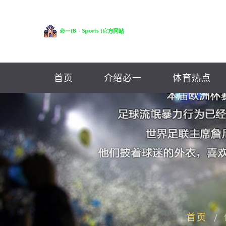
首页
介绍必一
体育热点
首页