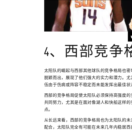
4、西部竞争
太阳队的崛起与西部其他球队的竞争格局也密
脱颖而出，展现了他们强大的实力和潜力。尤其
伍由于伤病或阵容不稳定而未能发挥出最佳状
西部的竞争格局促使太阳队必须保持高强度的
共同努力，尤其是在面对像湖人和快船这样的
点。
从长远来看，西部的竞争格局也为太阳队的未
配合，太阳队完全有可能在未来几年内稳居西