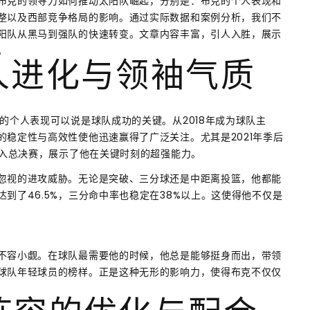
布克的领导力如何推动太阳队崛起，分别是：布克的个人表现和
整以及西部竞争格局的影响。通过实际数据和案例分析，我们不
阳队从黑马到强队的快速转变。文章内容丰富，引人入胜，展示
。
人进化与领袖气质
的个人表现可以说是球队成功的关键。从2018年成为球队主
稳定性与高效性使他迅速赢得了广泛关注。尤其是2021年季后
打入总决赛，展示了他在关键时刻的超强能力。
忽视的进攻威胁。无论是突破、三分球还是中距离投篮，他都能
到了46.5%，三分命中率也稳定在38%以上。这使得他不仅是
不容小觑。在球队最需要他的时候，他总是能够挺身而出，带领
球队年轻球员的榜样。正是这种无形的影响力，使得布克不仅仅