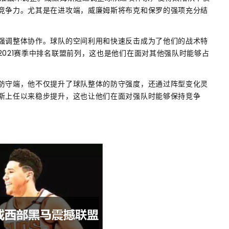
竞争力。尤其是在进攻端，威廉姆斯将布克和保罗的强项充分结
强调整体协作。球队的空间利用和快速反击成为了他们的战术特
021赛季中排名联盟前列，这也是他们在面对其他强队时能够占
防守端，他不仅提升了球队整体的防守强度，还通过阵型变化灵
斯上任以来稳步提升，这也让他们在面对强队时能够保持竞争