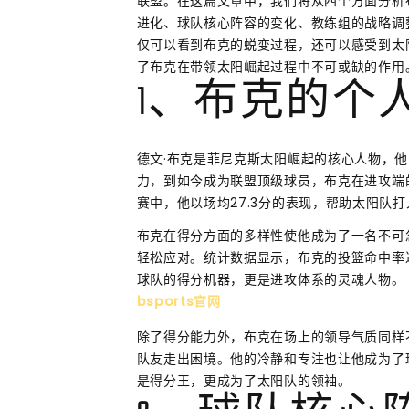
联盟。在这篇文章中，我们将从四个方面分析
进化、球队核心阵容的变化、教练组的战略调
仅可以看到布克的蜕变过程，还可以感受到太
了布克在带领太阳崛起过程中不可或缺的作用
1、布克的个
德文·布克是菲尼克斯太阳崛起的核心人物，他
力，到如今成为联盟顶级球员，布克在进攻端的
赛中，他以场均27.3分的表现，帮助太阳队
布克在得分方面的多样性使他成为了一名不可
轻松应对。统计数据显示，布克的投篮命中率达
球队的得分机器，更是进攻体系的灵魂人物。
bsports官网
除了得分能力外，布克在场上的领导气质同样
队友走出困境。他的冷静和专注也让他成为了
是得分王，更成为了太阳队的领袖。