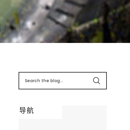
Search the blog...
导航