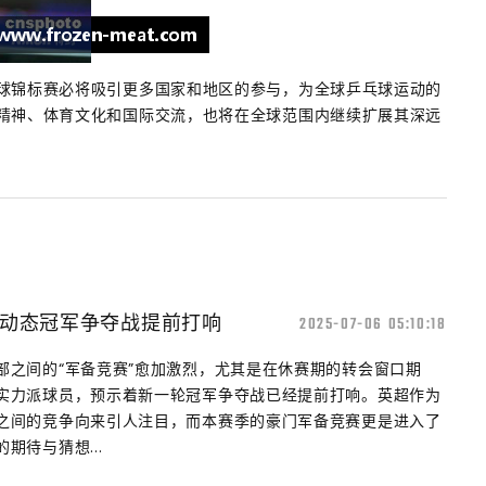
球锦标赛必将吸引更多国家和地区的参与，为全球乒乓球运动的
精神、体育文化和国际交流，也将在全球范围内继续扩展其深远
动态冠军争夺战提前打响
2025-07-06 05:10:18
部之间的“军备竞赛”愈加激烈，尤其是在休赛期的转会窗口期
实力派球员，预示着新一轮冠军争夺战已经提前打响。英超作为
之间的竞争向来引人注目，而本赛季的豪门军备竞赛更是进入了
期待与猜想...