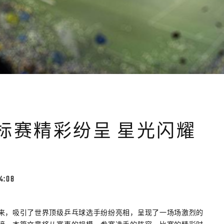
标赛精彩纷呈 星光闪耀
4:08
来，吸引了世界顶级乒乓球选手纷纷亮相，呈现了一场场激烈的