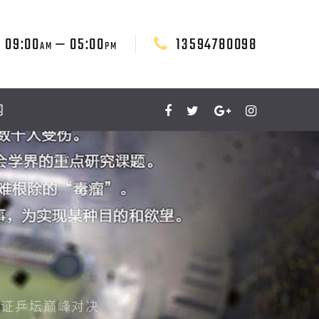
09:00
— 05:00
13594780098
AM
PM
网
见证乒坛巅峰对决