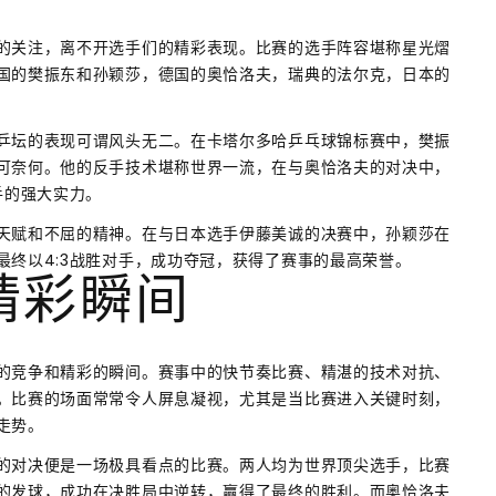
的关注，离不开选手们的精彩表现。比赛的选手阵容堪称星光熠
国的樊振东和孙颖莎，德国的奥恰洛夫，瑞典的法尔克，日本的
乒坛的表现可谓风头无二。在卡塔尔多哈乒乓球锦标赛中，樊振
可奈何。他的反手技术堪称世界一流，在与奥恰洛夫的对决中，
手的强大实力。
天赋和不屈的精神。在与日本选手伊藤美诚的决赛中，孙颖莎在
最终以4:3战胜对手，成功夺冠，获得了赛事的最高荣誉。
精彩瞬间
的竞争和精彩的瞬间。赛事中的快节奏比赛、精湛的技术对抗、
。比赛的场面常常令人屏息凝视，尤其是当比赛进入关键时刻，
走势。
的对决便是一场极具看点的比赛。两人均为世界顶尖选手，比赛
的发球，成功在决胜局中逆转，赢得了最终的胜利。而奥恰洛夫