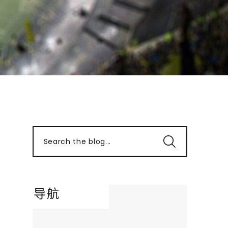
Search the blog...
导航