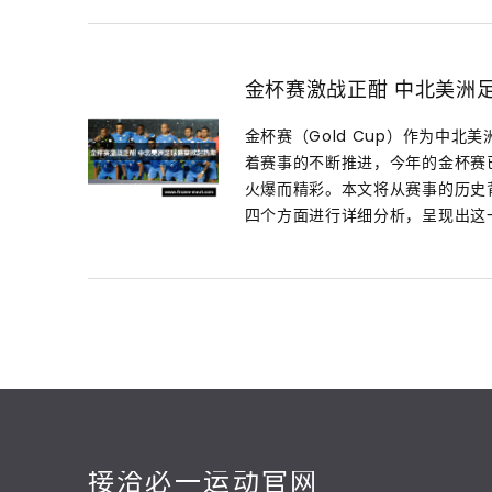
金杯赛激战正酣 中北美洲
金杯赛（Gold Cup）作为中
着赛事的不断推进，今年的金杯赛
火爆而精彩。本文将从赛事的历史
四个方面进行详细分析，呈现出这一足
接洽必一运动官网