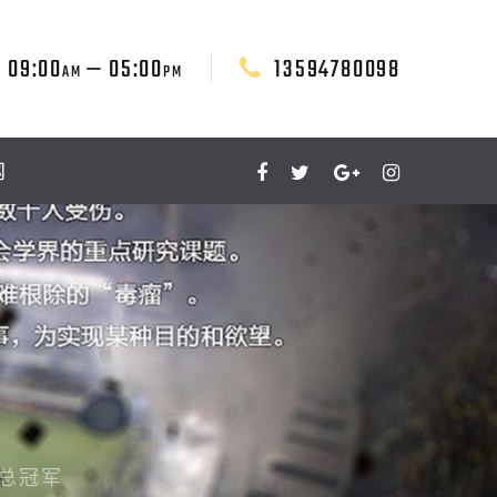
09:00
— 05:00
13594780098
AM
PM
网
击总冠军