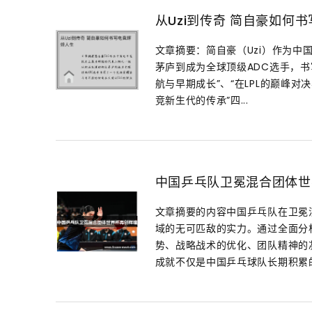
从Uzi到传奇 简自豪如何
文章摘要：简自豪（Uzi）作为
茅庐到成为全球顶级ADC选手，书
航与早期成长”、“在LPL的巅峰对决
竞新生代的传承”四...
中国乒乓队卫冕混合团体世
文章摘要的内容中国乒乓队在卫冕
域的无可匹敌的实力。通过全面分
势、战略战术的优化、团队精神的
成就不仅是中国乒乓球队长期积累的