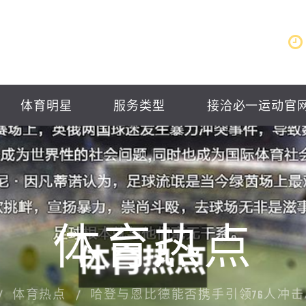
体育明星
服务类型
接洽必一运动官
体育热点
体育热点
哈登与恩比德能否携手引领76人冲