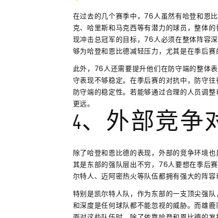
在过去的几个赛季中，76人虽然有哈登和恩
克、哈里斯和马克西等有潜力的球员，整体的
现冲击总冠军的目标，76人必须在整体阵容
够为哈登和恩比德减轻压力，尤其是在季后赛
此外，76人还需要提升他们在防守端的整体
守表现不够稳定。在季后赛的对抗中，防守往
防守端的稳定性。若能够通过合理的人员调整
更远。
4、外部竞争
除了哈登和恩比德的表现，外部的竞争环境也是
其是东部的强队层出不穷，76人要想在季后
尔特人、迈阿密热火等队伍都拥有强大的阵容
特别是凯尔特人队，作为东部的一支顶尖强队
和深度是任何球队都不能忽视的威胁。而雄鹿
面对这些队伍时，除了依靠哈登和恩比德的发