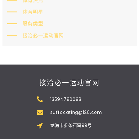
体育热点
体育明星
服务类型
接洽必一运动官网
接洽必一运动官网
13594780098
suffocating@126.com
龙海市参茶石窟99号