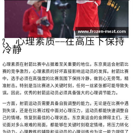
2、心理素质——在高压下保持
冷静
心理素质在射箭比赛中占据着至关重要的地位。东京奥运会射箭比
赛的竞争激烈，心理素质的好坏直接影响运动员的发挥。射箭比赛
中，选手必须在高强度的比赛氛围下保持冷静，做到心无旁骛，精
准射击。特别是当比赛进入关键时刻，任何一丝紧张都可能导致失
误。因此，优秀的射箭运动员必须具备强大的心理调节能力。
一方面，射箭运动员需要具备自我调整的能力。无论是在比赛中遇
到失误，还是在比赛过程中面对心理压力，运动员都能快速调整自
己的情绪，恢复到最佳的心理状态。东京奥运会的金牌得主们，无
论面对多么艰难的局面，都能够在关键时刻稳定情绪，将压力转化
为动力。心理教练的辅导和运动员的心理训练也为这一能力提供了