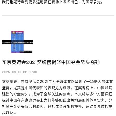
我们也期待看到更多运动员在赛场上发挥出色，为国家争光。
东京奥运会2021奖牌榜揭晓中国夺金势头强劲
2025-09-01 19:39:30
文章摘要：东京奥运会2021年为全球体育迷呈现了一场盛大的体育
盛宴，尤其是中国代表团的表现尤为耀眼。在奖牌榜上，中国以其
强劲的夺金势头，成为了全球关注的焦点。本文将从多个方面详细
探讨中国在东京奥运会上为何能够如此出色地展现其体育实力，分
析其夺金势头背后的原因，包括体育设施的提升、运动员素质的提
高以及...