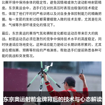
比赛环境中保持身体的稳定性，避免因情绪或体力波动影响射箭精
度。东京奥运会中，选手们在对抗高压时表现出极强的技术稳定
性，体现了他们平时的严格训练以及对自身身体控制能力的精确把
握。每一发箭的发射过程都需要细致入微的技术支撑，尤其是在风
速、气候等外部环境变化的情况下。
最后，东京奥运的赛场气氛和赛制变化都给运动员带来巨大的挑
战。射箭运动员必须在激烈的竞争中保持技术水平的高度稳定，同
时快速适应场地变化。这种适应能力是经过长期训练积累的，尤其
是在模拟赛、预赛等阶段的严格演练，帮助选手们提前熟悉各种可
能的挑战和突发情况。