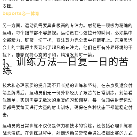
支撑。
bsports必一体育
另一方面，运动员需要具备极高的专注力。射箭是一项极为精确的
运动，每个细节都不容忽视。运动员在弓弦拉开的瞬间，必须集中
全部精力，屏蔽一切干扰，将注意力完全集中在箭靶上。东京奥运
会上的金牌得主表现出了超凡的专注力，他们在所有外界环境的干
扰下，能够保持心态的平和，精准发射每一箭。
3、训练方法——日复一日的苦
练
技术和心理素质的提升离不开长期的训练和坚持。在东京奥运会射
箭金牌背后，运动员们无一例外都经历了艰苦的日常训练。射箭看
似简单，实则需要无数次的重复练习和调整。每一位顶尖射箭运动
员都需要每天进行大量的射击训练，确保在各种状态下都能稳定射
击。
运动员的日常训练不仅仅是体力和技术的锻炼，还包括心理训练和
战术演练。在训练过程中，射箭运动员常常会通过模拟比赛的方式