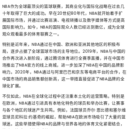
NBA作为全球最顶尖的篮球联赛，其商业化与国际化战略在过去几
十年取得了巨大的成功。早在20世纪80年代，NBA就开始着手扩
展国际市场，并通过比赛巡演、电视转播以及数字媒体等方式提高
国际影响力。如今，NBA的国际观众人数已经达到数亿，成为全球
观众观看最多的体育联赛之一。
特别是近年来，NBA通过在中国、欧洲和亚洲其他地区的积极布
局，逐步占据了全球篮球市场的主导地位。2019年，NBA与中国的
合作再次进入新阶段，通过腾讯体育进行全赛季直播，并在中国市
场推出了NBA官方的线上商城，进一步加深了NBA在中国的品牌影
响力。2020年，NBA通过与阿里巴巴和京东等电商平台的合作，在
中国市场的商品销售额创新高，这一举措直接促进了NBA品牌的全
球化扩展。
不仅如此，NBA在全球化过程中还注重本土化的运营策略。特别是
在欧洲，NBA通过引进具有本地化特色的球员和举办比赛，让赛事
与各个地区的球迷产生共鸣。例如，法国球员乔尔·恩比德和塞尔维
亚球员尼科拉·约基奇的崛起，帮助NBA在欧洲市场吸引了大量的篮
球迷。这些举措使得NBA的品牌与世界各地的体育文化紧密结合，