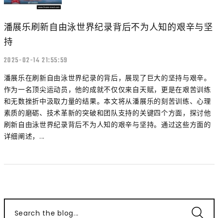
潘展乐刷新自由泳世界纪录背后不为人知的艰辛与坚
持
2025-02-14 21:55:59
潘展乐在刷新自由泳世界纪录的背后，展现了巨大的坚持与艰辛。
作为一名顶尖运动员，他的成就不仅仅来自天赋，更是在艰苦训练
和无数挫折中汲取力量的结果。本文将从潘展乐的刻苦训练、心理
素质的磨砺、技术革新的突破和团队支持的关键四个方面，探讨他
刷新自由泳世界纪录背后不为人知的艰辛与坚持。通过这些方面的
详细阐述，...
Search the blog...