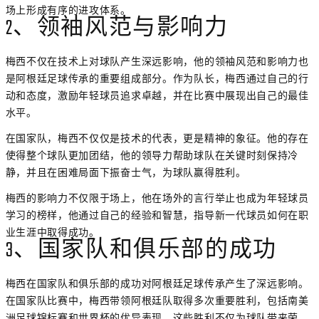
场上形成有序的进攻体系。
2、领袖风范与影响力
梅西不仅在技术上对球队产生深远影响，他的领袖风范和影响力也
是阿根廷足球传承的重要组成部分。作为队长，梅西通过自己的行
动和态度，激励年轻球员追求卓越，并在比赛中展现出自己的最佳
水平。
在国家队，梅西不仅仅是技术的代表，更是精神的象征。他的存在
使得整个球队更加团结，他的领导力帮助球队在关键时刻保持冷
静，并且在困难局面下振奋士气，为球队赢得胜利。
梅西的影响力不仅限于场上，他在场外的言行举止也成为年轻球员
学习的榜样，他通过自己的经验和智慧，指导新一代球员如何在职
业生涯中取得成功。
3、国家队和俱乐部的成功
梅西在国家队和俱乐部的成功对阿根廷足球传承产生了深远影响。
在国家队比赛中，梅西带领阿根廷队取得多次重要胜利，包括南美
洲足球锦标赛和世界杯的优异表现，这些胜利不仅为球队带来荣