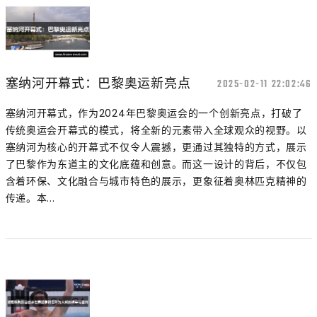
塞纳河开幕式：巴黎奥运新亮点
2025-02-11 22:02:46
塞纳河开幕式，作为2024年巴黎奥运会的一个创新亮点，打破了
传统奥运会开幕式的模式，将全新的元素带入全球观众的视野。以
塞纳河为核心的开幕式不仅令人震撼，更通过其独特的方式，展示
了巴黎作为东道主的文化底蕴和创意。而这一设计的背后，不仅包
含着环保、文化融合与城市特色的展示，更象征着奥林匹克精神的
传递。本...